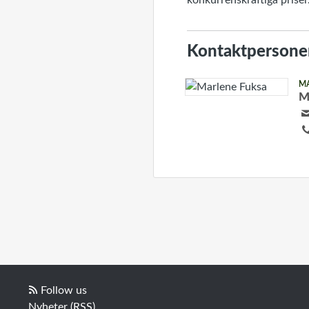
konkurrenskraftiga priser
Kontaktpersone
M
M
Follow us
Nyheter (RSS)