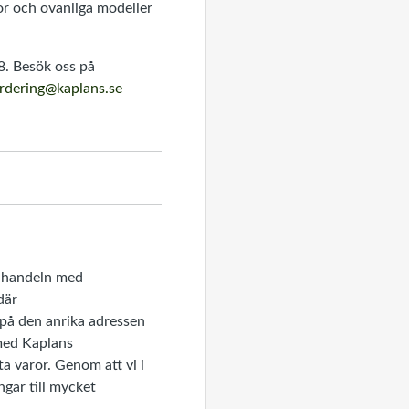
or och ovanliga modeller
8. Besök oss på
rdering@kaplans.se
l handeln med
där
på den anrika adressen
 med Kaplans
a varor. Genom att vi i
ngar till mycket