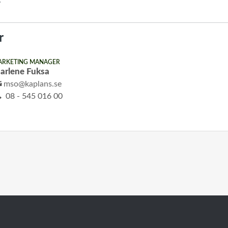
.
r
ARKETING MANAGER
arlene Fuksa
mso@kaplans.se
08 - 545 016 00