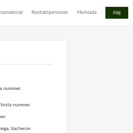
essmaterial
Kontaktpersoner
Hemsida
Följ
 första nummer.
ber.
Omega, Vacheron