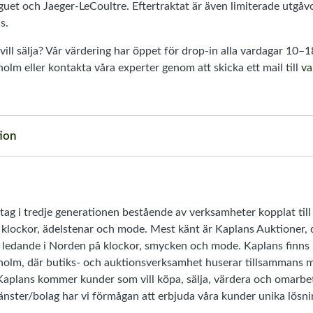
uet och Jaeger-LeCoultre. Eftertraktat är även limiterade utgåv
s.
ill sälja? Vår värdering har öppet för drop-in alla vardagar 10–1
holm eller kontakta våra experter genom att skicka ett mail till
va
ion
etag i tredje generationen bestående av verksamheter kopplat til
 klockor, ädelstenar och mode. Mest känt är Kaplans Auktioner, 
ledande i Norden på klockor, smycken och mode. Kaplans finns 
kholm, där butiks- och auktionsverksamhet huserar tillsammans
Kaplans kommer kunder som vill köpa, sälja, värdera och omarbet
tjänster/bolag har vi förmågan att erbjuda våra kunder unika lösni