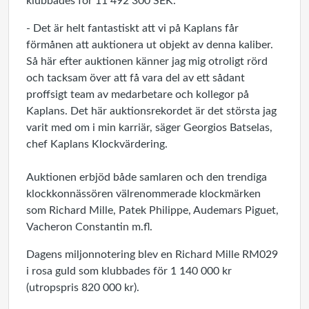
klubbades för 11 492 300 SEK.
- Det är helt fantastiskt att vi på Kaplans får
förmånen att auktionera ut objekt av denna kaliber.
Så här efter auktionen känner jag mig otroligt rörd
och tacksam över att få vara del av ett sådant
proffsigt team av medarbetare och kollegor på
Kaplans. Det här auktionsrekordet är det största jag
varit med om i min karriär, säger Georgios Batselas,
chef Kaplans Klockvärdering.
Auktionen erbjöd både samlaren och den trendiga
klockkonnässören välrenommerade klockmärken
som Richard Mille, Patek Philippe, Audemars Piguet,
Vacheron Constantin m.fl.
Dagens miljonnotering blev en Richard Mille RM029
i rosa guld som klubbades för 1 140 000 kr
(utropspris 820 000 kr).