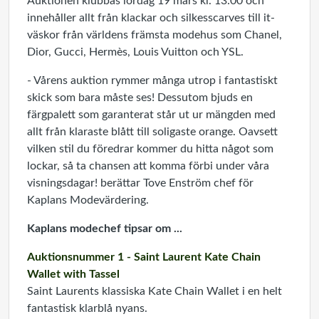
Auktionen klubbas lördag 19 mars kl. 13:00 och
innehåller allt från klackar och
silkesscarves till it-
väskor från världens främsta modehus som Chanel,
Dior, Gucci, Hermès, Louis Vuitton och YSL.
- Vårens auktion rymmer
många utrop
i fantastiskt
skick som bara måste ses! Dessutom bjuds en
färgpalett som garanterat står ut ur mängden med
allt från klaraste blått till soligaste orange. Oavsett
vilken stil du föredrar kommer du hitta något som
lockar, så ta chansen att komma förbi under våra
visningsdagar! berättar Tove Enström chef för
Kaplans Modevärdering.
Kaplans modechef tipsar om ...
Auktionsnummer 1 - Saint Laurent Kate Chain
Wallet with Tassel
Saint Laurents klassiska Kate Chain Wallet i en helt
fantastisk klarblå nyans.