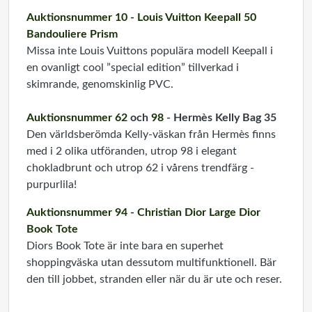
Auktionsnummer 10 - Louis Vuitton Keepall 50
Bandouliere Prism
Missa inte Louis Vuittons populära modell Keepall i
en ovanligt cool ”special edition” tillverkad i
skimrande, genom­skinlig PVC.
Auktionsnummer 62
och
98
- Hermès Kelly Bag 35
Den världsberömda Kelly-väskan från Hermès finns
med i 2 olika utföranden, utrop 98 i elegant
chokladbrunt och utrop 62 i vårens trendfärg -
purpurlila!
Auktionsnummer 94 - Christian Dior Large Dior
Book Tote
Diors Book Tote är inte bara en superhet
shoppingväska utan dessutom multifunktionell. Bär
den till jobbet, stranden eller när du är ute och reser.