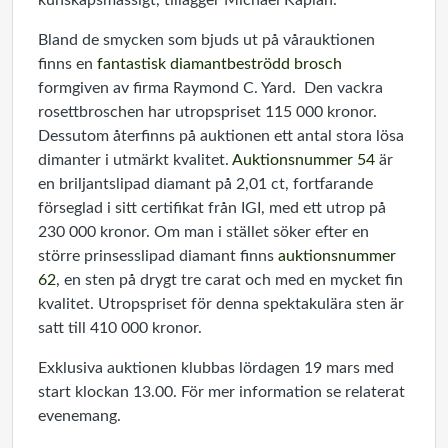
kunskapsmässigt, tillägger Michael Kaplan.
Bland de smycken som bjuds ut på vårauktionen
finns en
fantastisk diamantbeströdd brosch
formgiven av firma Raymond C. Yard. Den vackra
rosettbroschen har utropspriset 115 000 kronor.
Dessutom återfinns på auktionen ett antal stora lösa
dimanter i utmärkt kvalitet.
Auktionsnummer 54
är
en briljantslipad diamant på
2,01 ct, fortfarande
förseglad i sitt certifikat från IGI, med ett utrop på
230 000 kronor. Om man i stället söker efter en
större prinsesslipad diamant finns
auktionsnummer
62
, en sten på drygt tre carat och med en mycket fin
kvalitet. Utropspriset för denna spektakulära sten är
satt till 410 000 kronor.
Exklusiva auktionen klubbas lördagen 19 mars med
start klockan 13.00. För mer information se relaterat
evenemang.