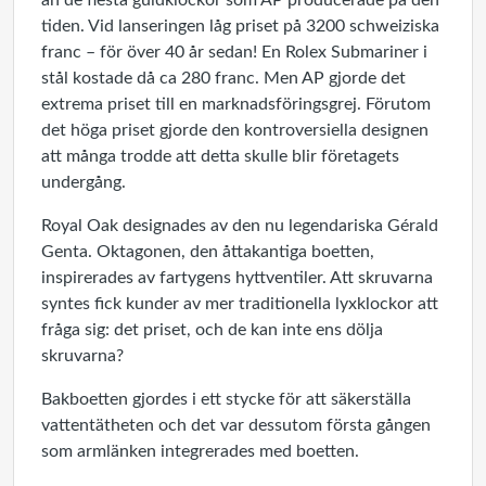
än de flesta guldklockor som AP producerade på den
tiden. Vid lanseringen låg priset på 3200 schweiziska
franc – för över 40 år sedan! En Rolex Submariner i
stål kostade då ca 280 franc. Men AP gjorde det
extrema priset till en marknadsföringsgrej. Förutom
det höga priset gjorde den kontroversiella designen
att många trodde att detta skulle blir företagets
undergång.
Royal Oak designades av den nu legendariska Gérald
Genta. Oktagonen, den åttakantiga boetten,
inspirerades av fartygens hyttventiler. Att skruvarna
syntes fick kunder av mer traditionella lyxklockor att
fråga sig: det priset, och de kan inte ens dölja
skruvarna?
Bakboetten gjordes i ett stycke för att säkerställa
vattentätheten och det var dessutom första gången
som armlänken integrerades med boetten.