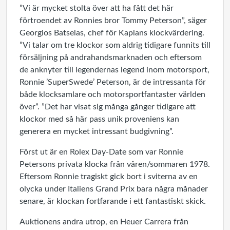
”Vi är mycket stolta över att ha fått det här
förtroendet av Ronnies bror Tommy Peterson”, säger
Georgios Batselas, chef för Kaplans klockvärdering.
”Vi talar om tre klockor som aldrig tidigare funnits till
försäljning på andrahandsmarknaden och eftersom
de anknyter till legendernas legend inom motorsport,
Ronnie ’SuperSwede’ Peterson, är de intressanta för
både klocksamlare och motorsportfantaster världen
över”. ”Det har visat sig många gånger tidigare att
klockor med så här pass unik proveniens kan
generera en mycket intressant budgivning”.
Först ut är en Rolex Day-Date som var Ronnie
Petersons privata klocka från våren/sommaren 1978.
Eftersom Ronnie tragiskt gick bort i sviterna av en
olycka under Italiens Grand Prix bara några månader
senare, är klockan fortfarande i ett fantastiskt skick.
Auktionens andra utrop, en Heuer Carrera från