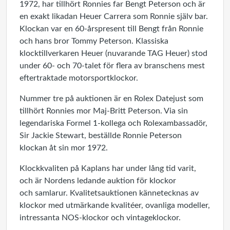
1972, har tillhört Ronnies far Bengt Peterson och är
en exakt likadan Heuer Carrera som Ronnie själv bar.
Klockan var en 60-årspresent till Bengt från Ronnie
och hans bror Tommy Peterson. Klassiska
klocktillverkaren Heuer (nuvarande TAG Heuer) stod
under 60- och 70-talet för flera av branschens mest
eftertraktade motorsportklockor.
Nummer tre på auktionen är en Rolex Datejust som
tillhört Ronnies mor Maj-Britt Peterson. Via sin
legendariska Formel 1-kollega och Rolexambassadör,
Sir Jackie Stewart, beställde Ronnie Peterson
klockan åt sin mor 1972.
Klockkvaliten på Kaplans har under lång tid varit,
och är Nordens ledande auktion för klockor
och samlarur. Kvalitetsauktionen kännetecknas av
klockor med utmärkande kvalitéer, ovanliga modeller,
intressanta NOS-klockor och vintageklockor.