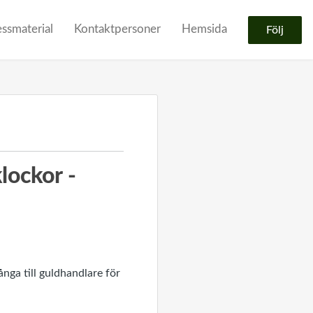
essmaterial
Kontaktpersoner
Hemsida
Följ
lockor -
ånga till guldhandlare för