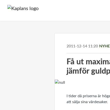
2011-12-14 11:20
NYHE
Få ut maxima
jämför guldp
I tider då priserna är hög
att sälja sina värdesaker.