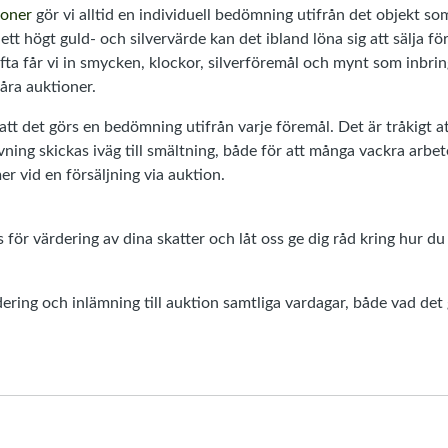
ioner
gör vi alltid en individuell bedömning utifrån det objekt so
 ett högt guld- och silvervärde kan det ibland löna sig att sälja fö
fta får vi in smycken, klockor, silverföremål och mynt som inbring
våra auktioner.
 att det görs en bedömning utifrån varje föremål. Det är tråkigt
ning skickas iväg till smältning, både för att många vackra arbet
er vid en försäljning via auktion.
 för värdering av dina skatter och låt oss ge dig råd kring hur du
ering och inlämning till auktion samtliga vardagar, både vad det 