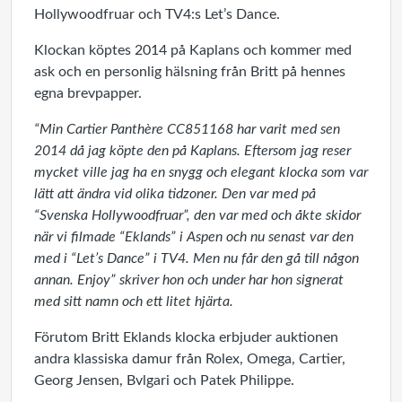
Hollywoodfruar och TV4:s Let’s Dance.
Klockan köptes 2014 på Kaplans och kommer med
ask och en personlig hälsning från Britt på hennes
egna brevpapper.
“Min Cartier Panthère CC851168 har varit med sen
2014 då jag köpte den på Kaplans. Eftersom jag reser
mycket ville jag ha en snygg och elegant klocka som var
lätt att ändra vid olika tidzoner. Den var med på
“Svenska Hollywoodfruar”, den var med och åkte skidor
när vi filmade “Eklands” i Aspen och nu senast var den
med i “Let’s Dance” i TV4. Men nu får den gå till någon
annan. Enjoy” skriver hon och under har hon signerat
med sitt namn och ett litet hjärta.
Förutom Britt Eklands klocka erbjuder auktionen
andra klassiska damur från Rolex, Omega, Cartier,
Georg Jensen, Bvlgari och Patek Philippe.